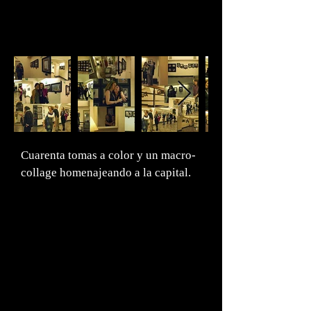
adquieren un valor estético. Objetos que siendo
otra forma de vida, invisible para unos y visible
para otros, son los personajes centrales de mi
obra”.
Cuarenta tomas a color y un macro-
collage homenajeando a la capital.
NOTAS
Gigi Mizrahi crea joyas y accesorios de moda. Los
signos que utiliza provienen de la historia y de la
naturaleza, de los cuales recupera elementos que
adquieren nuevo significados al cambiarlos de
contexto.Es con la misma curiosidad antropológica y
con la misma creatividad que su mirada enfrenta la
fotografía.